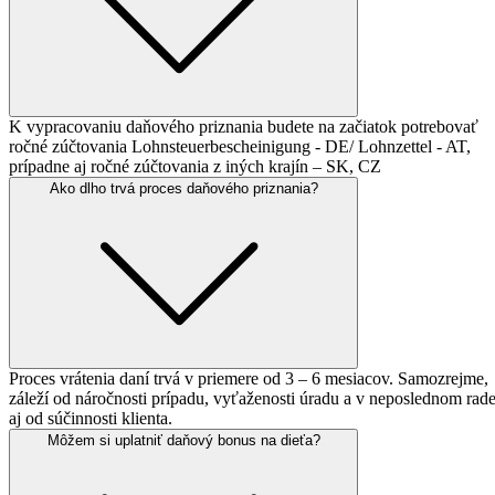
K vypracovaniu daňového priznania budete na začiatok potrebovať
ročné zúčtovania Lohnsteuerbescheinigung - DE/ Lohnzettel - AT,
prípadne aj ročné zúčtovania z iných krajín – SK, CZ
Ako dlho trvá proces
daňového priznania?
Proces vrátenia daní trvá v priemere od 3 – 6 mesiacov. Samozrejme,
záleží od náročnosti prípadu, vyťaženosti úradu a v neposlednom rad
aj od súčinnosti klienta.
Môžem si uplatniť
daňový bonus
na dieťa?