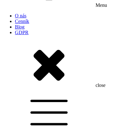
Menu
O nás
Cenník
Blog
GDPR
close