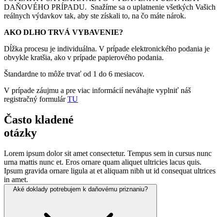
DAŇOVÉHO PRÍPADU. Snažíme sa o uplatnenie všetkých Vašich
reálnych výdavkov tak, aby ste získali to, na čo máte nárok.
AKO DLHO TRVÁ VYBAVENIE?
Dĺžka procesu je individuálna. V prípade elektronického podania je
obvykle kratšia, ako v prípade papierového podania.
Štandardne to môže trvať od 1 do 6 mesiacov.
V prípade záujmu a pre viac informácií neváhajte vyplniť náš
registračný formulár
TU
Často kladené
otázky
Lorem ipsum dolor sit amet consectetur. Tempus sem in cursus nunc
urna mattis nunc et. Eros ornare quam aliquet ultricies lacus quis.
Ipsum gravida ornare ligula at et aliquam nibh ut id consequat ultrices
in amet.
Aké doklady potrebujem k
daňovému priznaniu?