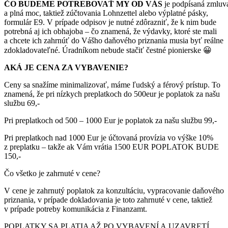
ČO BUDEME POTREBOVAŤ MY OD VÁS
je podpísaná zmluv
a plná moc, taktiež zúčtovania Lohnzettel alebo výplatné pásky,
formulár E9. V prípade odpisov je nutné zdôrazniť, že k nim bude
potrebná aj ich obhajoba – čo znamená, že výdavky, ktoré ste mali
a chcete ich zahrnúť do Vášho daňového priznania musia byť reálne
zdokladovateľné. Úradníkom nebude stačiť čestné pionierske 😀
AKÁ JE CENA ZA VYBAVENIE?
Ceny sa snažíme minimalizovať, máme ľudský a férový prístup. To
znamená, že pri nízkych preplatkoch do 500eur je poplatok za našu
službu 69,-
Pri preplatkoch od 500 – 1000 Eur je poplatok za našu službu 99,-
Pri preplatkoch nad 1000 Eur je účtovaná provízia vo výške 10%
z preplatku – takže ak Vám vrátia 1500 EUR POPLATOK BUDE
150,-
Čo všetko je zahrnuté v cene?
V cene je zahrnutý poplatok za konzultáciu, vypracovanie daňového
priznania, v prípade dokladovania je toto zahrnuté v cene, taktiež
v prípade potreby komunikácia z Finanzamt.
POPLATKY SA PLATIA AŽ PO VYBAVENÍ A UZAVRETÍ