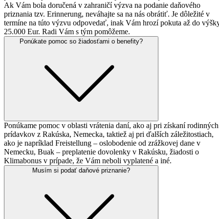
Ak Vám bola doručená v zahraničí výzva na podanie daňového
priznania tzv. Erinnerung, neváhajte sa na nás obrátiť. Je dôležité v
termíne na túto výzvu odpovedať, inak Vám hrozí pokuta až do výšk
25.000 Eur. Radi Vám s tým pomôžeme.
Ponúkate pomoc so
žiadosťami o benefity?
Ponúkame pomoc v oblasti vrátenia daní, ako aj pri získaní rodinných
prídavkov z Rakúska, Nemecka, taktiež aj pri ďalších záležitostiach,
ako je napríklad Freistellung – oslobodenie od zrážkovej dane v
Nemecku, Buak – preplatenie dovolenky v Rakúsku, žiadosti o
Klimabonus v prípade, že Vám neboli vyplatené a iné.
Musím si podať
daňové priznanie?