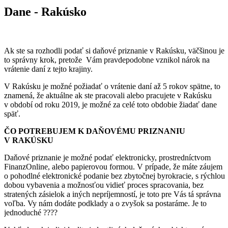
Dane - Rakúsko
Ak ste sa rozhodli podať si daňové priznanie v Rakúsku, väčšinou je
to správny krok, pretože Vám pravdepodobne vznikol nárok na
vrátenie daní z tejto krajiny.
V Rakúsku je možné požiadať o vrátenie daní až 5 rokov spätne, to
znamená, že aktuálne ak ste pracovali alebo pracujete v Rakúsku
v období od roku 2019, je možné za celé toto obdobie žiadať dane
späť.
ČO POTREBUJEM K DAŇOVÉMU PRIZNANIU
V RAKÚSKU
Daňové priznanie je možné podať elektronicky, prostredníctvom
FinanzOnline, alebo papierovou formou. V prípade, že máte záujem
o pohodlné elektronické podanie bez zbytočnej byrokracie, s rýchlou
dobou vybavenia a možnosťou vidieť proces spracovania, bez
stratených zásielok a iných nepríjemností, je toto pre Vás tá správna
voľba. Vy nám dodáte podklady a o zvyšok sa postaráme. Je to
jednoduché ????