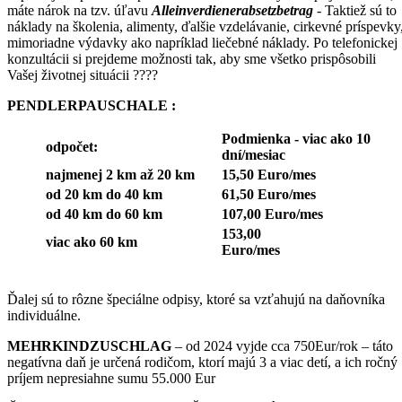
máte nárok na tzv. úľavu
Alleinverdienerabsetzbetrag
- Taktiež sú to
náklady na školenia, alimenty, ďalšie vzdelávanie, cirkevné príspevky
mimoriadne výdavky ako napríklad liečebné náklady. Po telefonickej
konzultácii si prejdeme možnosti tak, aby sme všetko prispôsobili
Vašej životnej situácii ????
PENDLERPAUSCHALE :
Podmienka - viac ako 10
odpočet:
dní/mesiac
najmenej 2 km až 20 km
15,50 Euro/mes
od 20 km do 40 km
61,50 Euro/mes
od 40 km do 60 km
107,00 Euro/mes
153,00
viac ako 60 km
Euro/mes
Ďalej sú to rôzne špeciálne odpisy, ktoré sa vzťahujú na daňovníka
individuálne.
MEHRKINDZUSCHLAG
– od 2024 vyjde cca 750Eur/rok – táto
negatívna daň je určená rodičom, ktorí majú 3 a viac detí, a ich ročný
príjem nepresiahne sumu 55.000 Eur