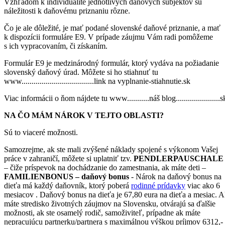
Vzhľadom k individualite jednotlivých daňových subjektov sú
náležitosti k daňovému priznaniu rôzne.
Čo je ale dôležité, je mať podané slovenské daňové priznanie, a mať
k dispozícii formuláre E9. V prípade záujmu Vám radi pomôžeme
s ich vypracovaním, či získaním.
Formulár E9 je medzinárodný formulár, ktorý vydáva na požiadanie
slovenský daňový úrad. Môžete si ho stiahnuť tu
www....................................link na vyplnanie-stiahnutie.sk
Viac informácii o ňom nájdete tu www...........náš blog......................s
NA ČO MÁM NÁROK V TEJTO OBLASTI?
Sú to viaceré možnosti.
Samozrejme, ak ste mali zvýšené náklady spojené s výkonom Vašej
práce v zahraničí, môžete si uplatniť tzv.
PENDLERPAUSCHALE
– čiže príspevok na dochádzanie do zamestnania, ak máte deti –
FAMILIENBONUS – daňový bonus
- Nárok na daňový bonus na
dieťa má každý daňovník, ktorý poberá
rodinné prídavky
viac ako 6
mesiacov . Daňový bonus na dieťa je 67,80 eura na dieťa a mesiac. 
máte stredisko životných záujmov na Slovensku, otvárajú sa ďalšie
možnosti, ak ste osamelý rodič, samoživiteľ, prípadne ak máte
nepracujúcu partnerku/partnera s maximálnou výškou príjmov 6312,-