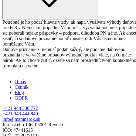
Potrebné je ho podať hlavne vtedy, ak napr. využívate výhody daňove
triedy 3 v Nemecku, prípadne Vám prišla výzva na podanie, prípadne
ste poberali nejaké príspevky – podpora, dlhodobá PN a iné. Ak chce
zistiť, či si daňové priznanie podať musíte, radi Vás usmerníme a
pomôžeme Vám.
Daňové priznanie si nemusí podať každý, ale podanie daňového
priznania je vo väčšine prípadov výhodné, pokiaľ viete, na čo máte
nárok. Ak to chcete zistiť, ozvite sa nám prostredníctvom kontaktnéh
formulára na webe.
O nás
Cenník
Blog
GDPR
+421 948 330 777
+421 948 444 849
info@mamnarok.sk
Jesenského 136, 05001 Revúca
IČO: 47441615
DIČ: 2023925112