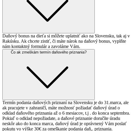
Daňový bonus na dieťa si môžete uplatniť ako na Slovensku, tak aj v
Rakúsku. Ak chcete zistiť, či máte nárok na daňový bonus, vyplňte
nám kontaktný formulár a zavoláme Vám.
Čo ak zmeškám termín
daňového priznania?
Termín podania daňových priznaní na Slovensku je do 31.marca, ale
ak pracujete v zahraničí, máte možnosť požiadať daňový úrad o
odklad daňového priznania až o 6 mesiacov, t.j . do konca septembra.
Pokiaľ o odklad nepožiadate, a daňové priznanie doručíte úradu
neskôr ako do konca marca, daňový úrad je oprávnený Vám poslať
pokutu vo výške 30€ za omeškanie podania daň,. priznania.