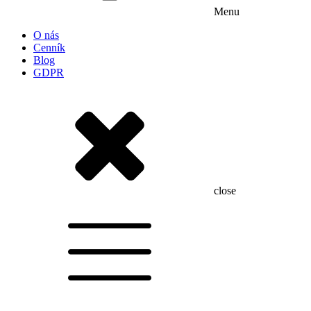
Menu
O nás
Cenník
Blog
GDPR
close