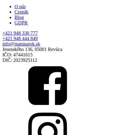
O nás
Cenník
Blog
GDPR
+421 948 330 777
+421 948 444 849
info@mamnarok.sk
Jesenského 136, 05001 Revúca
IČO: 47441615
DIČ: 2023925112