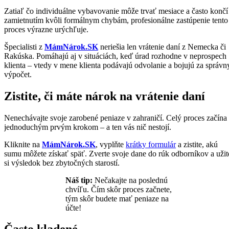
Zatiaľ čo individuálne vybavovanie môže trvať mesiace a často končí
zamietnutím kvôli formálnym chybám, profesionálne zastúpenie tento
proces výrazne urýchľuje.
Špecialisti z
MámNárok.SK
neriešia len vrátenie daní z Nemecka či
Rakúska. Pomáhajú aj v situáciách, keď úrad rozhodne v neprospech
klienta – vtedy v mene klienta podávajú odvolanie a bojujú za správn
výpočet.
Zistite, či máte nárok na vrátenie daní
Nenechávajte svoje zarobené peniaze v zahraničí. Celý proces začína
jednoduchým prvým krokom – a ten vás nič nestojí.
Kliknite na
MámNárok.SK
, vyplňte
krátky formulár
a zistite, akú
sumu môžete získať späť. Zverte svoje dane do rúk odborníkov a užit
si výsledok bez zbytočných starostí.
Náš tip:
Nečakajte na poslednú
chvíľu. Čím skôr proces začnete,
tým skôr budete mať peniaze na
účte!