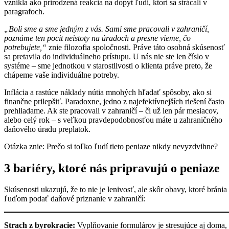
vznikla ako prirodzená reakcia na dopyt ľudí, ktorí sa strácali v
paragrafoch.
„Boli sme a sme jedným z vás. Sami sme pracovali v zahraničí,
poznáme ten pocit neistoty na úradoch a presne vieme, čo
potrebujete,“
znie filozofia spoločnosti. Práve táto osobná skúsenosť
sa pretavila do individuálneho prístupu. U nás nie ste len číslo v
systéme – sme jednotkou v starostlivosti o klienta práve preto, že
chápeme vaše individuálne potreby.
Inflácia a rastúce náklady nútia mnohých hľadať spôsoby, ako si
finančne prilepšiť. Paradoxne, jedno z najefektívnejších riešení často
prehliadame. Ak ste pracovali v zahraničí – či už len pár mesiacov,
alebo celý rok – s veľkou pravdepodobnosťou máte u zahraničného
daňového úradu preplatok.
Otázka znie: Prečo si toľko ľudí tieto peniaze nikdy nevyzdvihne?
3 bariéry, ktoré nás pripravujú o peniaze
Skúsenosti ukazujú, že to nie je lenivosť, ale skôr obavy, ktoré bránia
ľuďom podať daňové priznanie v zahraničí:
Strach z byrokracie:
Vyplňovanie formulárov je stresujúce aj doma,