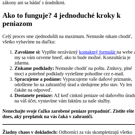
zákony ani sa hádať s úradníkmi.
Ako to funguje? 4 jednoduché kroky k
peniazom
Celý proces sme zjednodušili na maximum. Nemusíte nikam chodiť,
všetko vybavíme na diaľku:
Zavoláme si:
Vyplňte nezáväzný
kontaktný formulár
na webe 
my sa vám ozveme hneď, ako to bude možné. Konzultácia je
zdarma.
Získame podklady:
Nemusíte chodiť na poštu. Zmluvy, plné
moci a potrebné podklady vyriešime pohodlne cez e-mail.
Spracujeme a podáme:
Vypracujeme vaše daňové priznanie,
odošleme ho na zahraničný úrad a sledujeme jeho stav. Vy len
čakáte na odpoveď.
Dostanete peniaze:
Až keď cinknú peniaze od daňového úrad
na váš účet, vystavíme vám faktúru za naše služby.
Nenechajte svoje ťažko zarobené peniaze prepadnúť. Zistite ešte
dnes, aký preplatok na vás čaká v zahraničí.
Žiadny chaos v dokladoch:
Odborníci za vás skompletizujú všetko