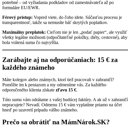
potrebné – od vyžiadania podkladov od zamestnávateľa až po
formuláre EU/EWR.
Férový prístup:
Vopred viete, do čoho idete. Súčasťou procesu je
transparentnosť, takže sa nemusíte báť skrytých poplatkov.
Maximálny preplatok:
Cieľom nie je len „podať papier“, ale využiť
všetky legálne možnosti (odpočítateľné položky, diéty, cestovné), aby
bola vrátená suma čo najvyššia.
Zarábajte aj na odporúčaniach: 15 € za
každého známeho
Máte kolegov alebo známych, ktorí tiež pracovali v zahraničí?
Pomôžte im k peniazom a my odmeníme vás. Za každého
odporučeného klienta získate
zľavu 15 €
.
Túto sumu vám odrátame z vašej budúcej faktúry. A ak už v zahraničí
nepracujete? Nevadí. Odmenu 15 € vám vyplatíme priamo na účet
hneď po uzavretí prípadu vášho známeho.
Prečo sa obrátiť na MámNárok.SK?