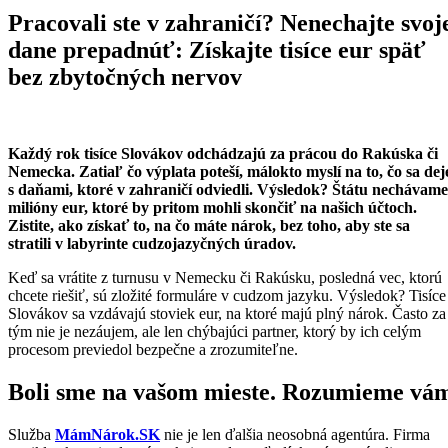
Pracovali ste v zahraničí? Nenechajte svoj
dane prepadnúť: Získajte tisíce eur späť
bez zbytočných nervov
Každý rok tisíce Slovákov odchádzajú za prácou do Rakúska či
Nemecka. Zatiaľ čo výplata poteší, málokto myslí na to, čo sa dej
s daňami, ktoré v zahraničí odviedli. Výsledok? Štátu nechávame
milióny eur, ktoré by pritom mohli skončiť na našich účtoch.
Zistite, ako získať to, na čo máte nárok, bez toho, aby ste sa
stratili v labyrinte cudzojazyčných úradov.
Keď sa vrátite z turnusu v Nemecku či Rakúsku, posledná vec, ktorú
chcete riešiť, sú zložité formuláre v cudzom jazyku. Výsledok? Tisíce
Slovákov sa vzdávajú stoviek eur, na ktoré majú plný nárok. Často za
tým nie je nezáujem, ale len chýbajúci partner, ktorý by ich celým
procesom previedol bezpečne a zrozumiteľne.
Boli sme na vašom mieste. Rozumieme vá
Služba
MámNárok.SK
nie je len ďalšia neosobná agentúra. Firma