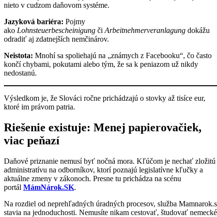
nieto v cudzom daňovom systéme.
Jazyková bariéra:
Pojmy
ako
Lohnsteuerbescheinigung
či
Arbeitnehmerveranlagung
dokážu
odradiť aj zdatnejších nemčinárov.
Neistota:
Mnohí sa spoliehajú na „známych z Facebooku“, čo často
končí chybami, pokutami alebo tým, že sa k peniazom už nikdy
nedostanú.
Výsledkom je, že Slováci ročne prichádzajú o stovky až tisíce eur,
ktoré im právom patria.
Riešenie existuje: Menej papierovačiek,
viac peňazí
Daňové priznanie nemusí byť nočná mora. Kľúčom je nechať zložitú
administratívu na odborníkov, ktorí poznajú legislatívne kľučky a
aktuálne zmeny v zákonoch. Presne tu prichádza na scénu
portál
MámNárok.SK
.
Na rozdiel od neprehľadných úradných procesov, služba Mamnarok.
stavia na jednoduchosti. Nemusíte nikam cestovať, študovať nemecké