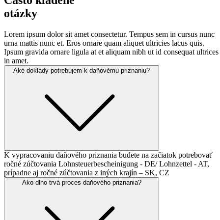
Často kladené
otázky
Lorem ipsum dolor sit amet consectetur. Tempus sem in cursus nunc
urna mattis nunc et. Eros ornare quam aliquet ultricies lacus quis.
Ipsum gravida ornare ligula at et aliquam nibh ut id consequat ultrices
in amet.
Aké doklady potrebujem k
daňovému priznaniu?
K vypracovaniu daňového priznania budete na začiatok potrebovať
ročné zúčtovania Lohnsteuerbescheinigung - DE/ Lohnzettel - AT,
prípadne aj ročné zúčtovania z iných krajín – SK, CZ
Ako dlho trvá proces
daňového priznania?