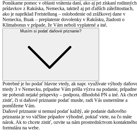
Ponúkame pomoc v oblasti vrátenia daní, ako aj pri získaní rodinných
prídavkov z Rakúska, Nemecka, taktiež aj pri ďalších záležitostiach,
ako je napríklad Freistellung – oslobodenie od zrážkovej dane v
Nemecku, Buak – preplatenie dovolenky v Rakúsku, žiadosti o
Klimabonus v prípade, že Vám neboli vyplatené a iné.
Musím si podať
daňové priznanie?
Potrebné je ho podať hlavne vtedy, ak napr. využívate výhody daňove
triedy 3 v Nemecku, prípadne Vám prišla výzva na podanie, prípadne
ste poberali nejaké príspevky – podpora, dlhodobá PN a iné. Ak chce
zistiť, či si daňové priznanie podať musíte, radi Vás usmerníme a
pomôžeme Vám.
Daňové priznanie si nemusí podať každý, ale podanie daňového
priznania je vo väčšine prípadov výhodné, pokiaľ viete, na čo máte
nárok. Ak to chcete zistiť, ozvite sa nám prostredníctvom kontaktnéh
formulára na webe.