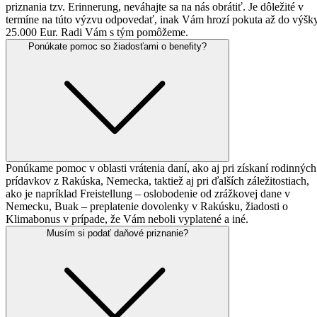
priznania tzv. Erinnerung, neváhajte sa na nás obrátiť. Je dôležité v
termíne na túto výzvu odpovedať, inak Vám hrozí pokuta až do výšk
25.000 Eur. Radi Vám s tým pomôžeme.
Ponúkate pomoc so
žiadosťami o benefity?
Ponúkame pomoc v oblasti vrátenia daní, ako aj pri získaní rodinných
prídavkov z Rakúska, Nemecka, taktiež aj pri ďalších záležitostiach,
ako je napríklad Freistellung – oslobodenie od zrážkovej dane v
Nemecku, Buak – preplatenie dovolenky v Rakúsku, žiadosti o
Klimabonus v prípade, že Vám neboli vyplatené a iné.
Musím si podať
daňové priznanie?