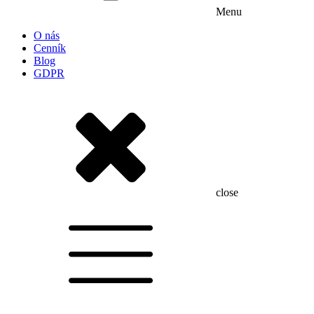
Menu
O nás
Cenník
Blog
GDPR
close