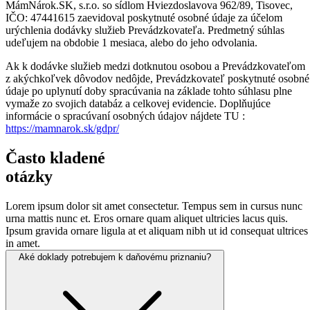
MámNárok.SK, s.r.o. so sídlom Hviezdoslavova 962/89, Tisovec,
IČO: 47441615 zaevidoval poskytnuté osobné údaje za účelom
urýchlenia dodávky služieb Prevádzkovateľa. Predmetný súhlas
udeľujem na obdobie 1 mesiaca, alebo do jeho odvolania.
Ak k dodávke služieb medzi dotknutou osobou a Prevádzkovateľom
z akýchkoľvek dôvodov nedôjde, Prevádzkovateľ poskytnuté osobné
údaje po uplynutí doby spracúvania na základe tohto súhlasu plne
vymaže zo svojich databáz a celkovej evidencie. Doplňujúce
informácie o spracúvaní osobných údajov nájdete TU :
https://mamnarok.sk/gdpr/
Často kladené
otázky
Lorem ipsum dolor sit amet consectetur. Tempus sem in cursus nunc
urna mattis nunc et. Eros ornare quam aliquet ultricies lacus quis.
Ipsum gravida ornare ligula at et aliquam nibh ut id consequat ultrices
in amet.
Aké doklady potrebujem k
daňovému priznaniu?