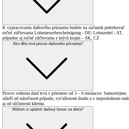
K vypracovaniu daňového priznania budete na začiatok potrebovať
ročné zúčtovania Lohnsteuerbescheinigung - DE/ Lohnzettel - AT,
prípadne aj ročné zúčtovania z iných krajín – SK, CZ
Ako dlho trvá proces
daňového priznania?
Proces vrátenia daní trvá v priemere od 3 – 6 mesiacov. Samozrejme,
záleží od náročnosti prípadu, vyťaženosti úradu a v neposlednom rad
aj od súčinnosti klienta.
Môžem si uplatniť
daňový bonus
na dieťa?