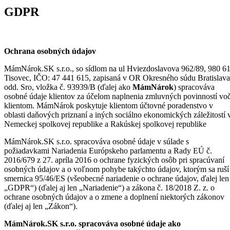
GDPR
Ochrana osobných údajov
MámNárok.SK s.r.o., so sídlom na ul Hviezdoslavova 962/89, 980 6
Tisovec, IČO: 47 441 615, zapisaná v OR Okresného súdu Bratislava
odd. Sro, vložka č. 93939/B (ďalej ako
MámNárok
) spracováva
osobné údaje klientov za účelom naplnenia zmluvných povinností voč
klientom. MámNárok poskytuje klientom účtovné poradenstvo v
oblasti daňových priznaní a iných sociálno ekonomických záležitostí 
Nemeckej spolkovej republike a Rakúskej spolkovej republike
MámNárok.SK s.r.o. spracováva osobné údaje v súlade s
požiadavkami Nariadenia Európskeho parlamentu a Rady EÚ č.
2016/679 z 27. apríla 2016 o ochrane fyzických osôb pri spracúvaní
osobných údajov a o voľnom pohybe takýchto údajov, ktorým sa ruší
smernica 95/46/ES (všeobecné nariadenie o ochrane údajov, ďalej len
„GDPR“) (ďalej aj len „Nariadenie“) a zákona č. 18/2018 Z. z. o
ochrane osobných údajov a o zmene a doplnení niektorých zákonov
(ďalej aj len „Zákon“).
MámNárok.SK s.r.o. spracováva osobné údaje ako