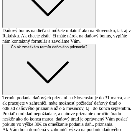
Daňový bonus na dieťa si môžete uplatniť ako na Slovensku, tak aj v
Rakúsku. Ak chcete zistiť, či máte nárok na daňový bonus, vyplňte
nám kontaktný formulár a zavoláme Vám.
Čo ak zmeškám termín
daňového priznania?
Termín podania daňových priznaní na Slovensku je do 31.marca, ale
ak pracujete v zahraničí, máte možnosť požiadať daňový úrad o
odklad daňového priznania až o 6 mesiacov, t.j . do konca septembra.
Pokiaľ o odklad nepožiadate, a daňové priznanie doručíte úradu
neskôr ako do konca marca, daňový úrad je oprávnený Vám poslať
pokutu vo výške 30€ za omeškanie podania daň,. priznania.
Ak Vám bola doručená v zahraničí výzva na podanie daňového