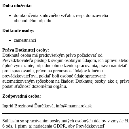
Doba uloženia:
do ukončenia zmluvného vzťahu, resp. do uzavretia
obchodného prípadu
Dotknuté osoby:
zamestnanci
Práva Dotknutej osoby:
Dotknutá osoba má predovšetkým právo požadovať od
Prevádzkovateľa prístup k svojim osobným údajom, ich opravu alebo
úplné vymazanie, prípadne obmedzenie spracovania, právo namietať
proti spracovaniu, právo na prenosnosť údajov k inému
prevádzkovateľovi, pokiaľ boli osobné údaje spracované
automatizovaným spôsobom na žiadosť Dotknutej osoby, ako aj práv
podať sťažnosť dozornému orgánu.
Zodpovedná osoba:
Ingrid Brezinová Ďurčíková, info@mamnarok.sk
Súhlasím so spracúvaním poskytnutých osobných údajov v zmysle čl.
6 ods. 1 písm. a) nariadenia GDPR, aby Prevádzkovateľ