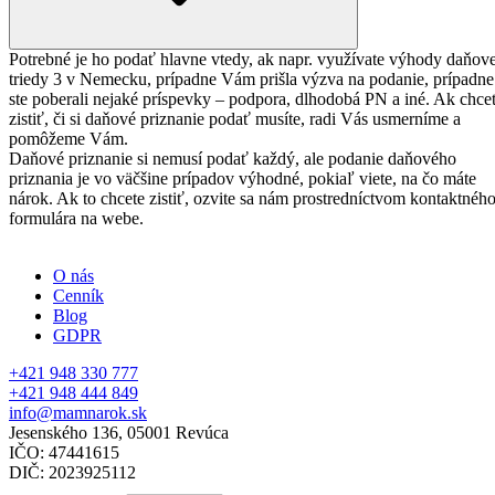
Potrebné je ho podať hlavne vtedy, ak napr. využívate výhody daňove
triedy 3 v Nemecku, prípadne Vám prišla výzva na podanie, prípadne
ste poberali nejaké príspevky – podpora, dlhodobá PN a iné. Ak chce
zistiť, či si daňové priznanie podať musíte, radi Vás usmerníme a
pomôžeme Vám.
Daňové priznanie si nemusí podať každý, ale podanie daňového
priznania je vo väčšine prípadov výhodné, pokiaľ viete, na čo máte
nárok. Ak to chcete zistiť, ozvite sa nám prostredníctvom kontaktnéh
formulára na webe.
O nás
Cenník
Blog
GDPR
+421 948 330 777
+421 948 444 849
info@mamnarok.sk
Jesenského 136, 05001 Revúca
IČO: 47441615
DIČ: 2023925112